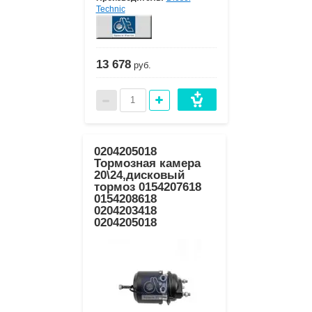
Technic
13 678
руб.
0204205018
Тормозная камера
20\24,дисковый
тормоз 0154207618
0154208618
0204203418
0204205018