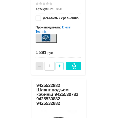
Артикул:
AVT80511
Добавить к сравнению
Производитель:
Diesel
Technic
1 891
руб.
9425532882
Шланг,подъем
кабины 9425530782
9425530882
9425532882