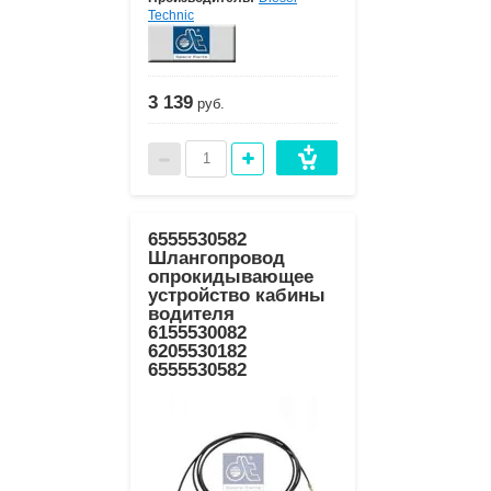
Technic
3 139
руб.
6555530582
Шлангопровод
опрокидывающее
устройство кабины
водителя
6155530082
6205530182
6555530582