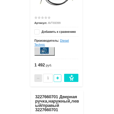
Артикул:
AVT69399
Добавить к сравнению
Производитель:
Diesel
Technic
1 492
руб.
3227660701 Дверная
ручка,наружный,лев
ый/правый
3227660701