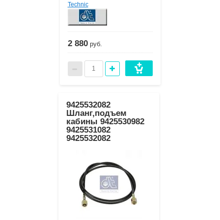
Technic
2 880
руб.
9425532082
Шланг,подъем
кабины 9425530982
9425531082
9425532082