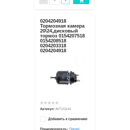
0204204918
Тормозная камера
20\24,дисковый
тормоз 0154207518
0154208518
0204203318
0204204918
Артикул:
AVT211141
Добавить к сравнению
Производитель:
Diesel