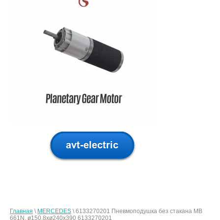
Главная
\
MERCEDES
\ 6133270201 Пневмоподушка без стакана MB
661N, ø150,8xø240x390 6133270201