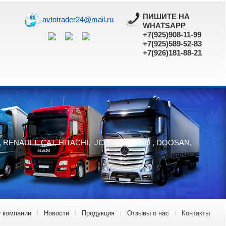
ПИШИТЕ НА
avtotrader24@mail.ru
WHATSAPP
+7(925)908-11-99
+7(925)589-52-83
+7(926)181-88-21
O, RENAULT, CAT, HITACHI, JCB, KOMATSU , DOOSAN,
 компании
Новости
Продукция
Отзывы о нас
Контакты