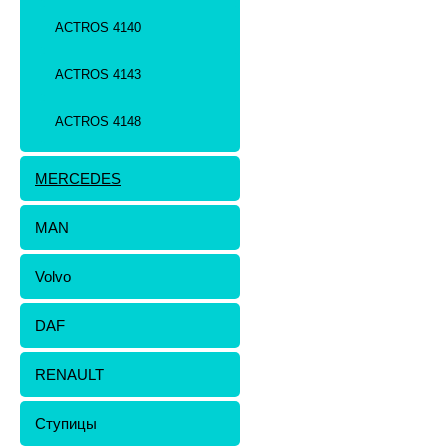
ACTROS 4140
ACTROS 4143
ACTROS 4148
MERCEDES
MAN
Volvo
DAF
RENAULT
Ступицы