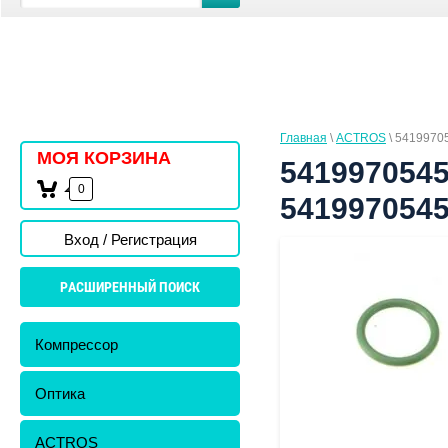
Главная
\
ACTROS
\ 5419970
МОЯ КОРЗИНА
541997054
0
541997054
Вход / Регистрация
РАСШИРЕННЫЙ ПОИСК
Компрессор
Оптика
ACTROS