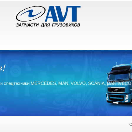
ков и спецтехники MERCEDES, MAN, VOLVO, SCANIA, DAF, IVEC
О